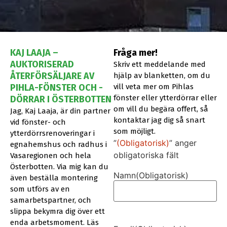
KAJ LAAJA –
Fråga mer!
AUKTORISERAD
Skriv ett meddelande med
ÅTERFÖRSÄLJARE AV
hjälp av blanketten, om du
PIHLA-FÖNSTER OCH -
vill veta mer om Pihlas
fönster eller ytterdörrar eller
DÖRRAR I ÖSTERBOTTEN
om vill du begära offert, så
Jag, Kaj Laaja, är din partner
kontaktar jag dig så snart
vid fönster- och
som möjligt.
ytterdörrsrenoveringar i
”
(Obligatorisk)
” anger
egnahemshus och radhus i
obligatoriska fält
Vasaregionen och hela
Österbotten. Via mig kan du
Namn
(Obligatorisk)
även beställa montering
som utförs av en
samarbetspartner, och
slippa bekymra dig över ett
enda arbetsmoment. Läs