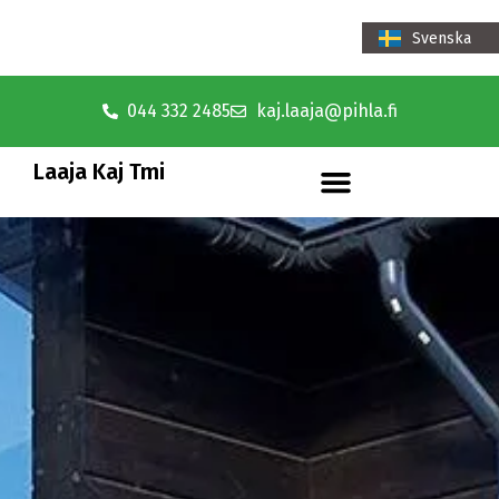
Svenska
Suomi
044 332 2485
kaj.laaja@pihla.fi
Laaja Kaj Tmi