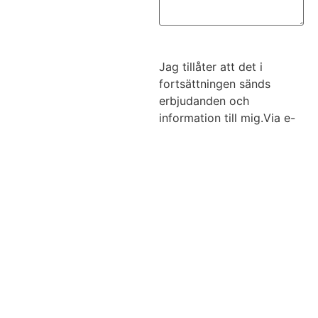
Jag tillåter att det i
fortsättningen sänds
erbjudanden och
information till mig.Via e-
postVia SMS
Via e-post
Via SMS
Skicka